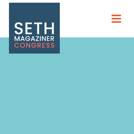
Seth Magaziner
Men